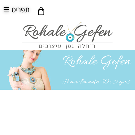
☰ תפריט
Rohale Gefen
Handmade Designs