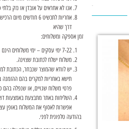
אנו לא אחראים על אובדן או נזק בלתי
Last Designs
אחריות לתכשיט 6 חודשים
דרך שהיא
זמן אספקה ומשלוחים:
7-22 ימי עסקים – ימי משלוחים הינם מיום א עד ה ואינם כוללים שישי ושבת
משלוח ישלח לכתובת שצוינה.
יש לוודא שהמוצר שנבחר, הכתובת למשל
תישא באחריות למקרים בהם ההזמנה ב
פרטי משלוח שגויים, או שנפלה בהם ט
השליחות באתר מתבצעת באמצעות דואר
אפשרות לאסוף את המשלוח באופן עצמ
בהודעה טלפונית לפני.