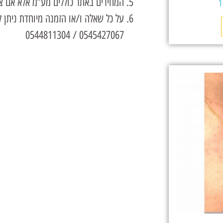
המחירים באתר כוללים מע”מ אלא אם צו
על כל שאלה ו/או הזמנה מיוחדת ניתן
0545427067 / 0544811304