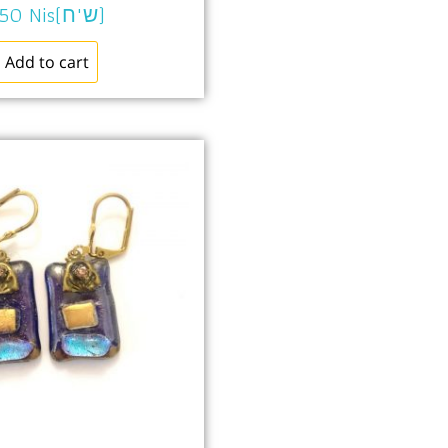
Nis(ש"ח)
150
Add to cart