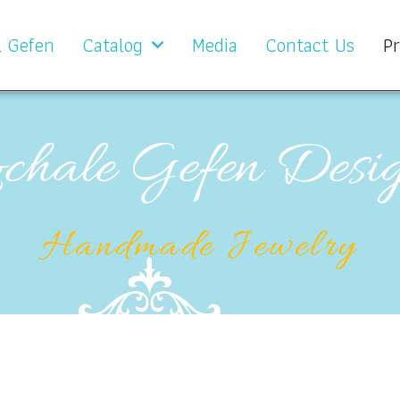
l Gefen
Catalog
Media
Contact Us
Pr
chale Gefen Desi
Handmade Jewelry