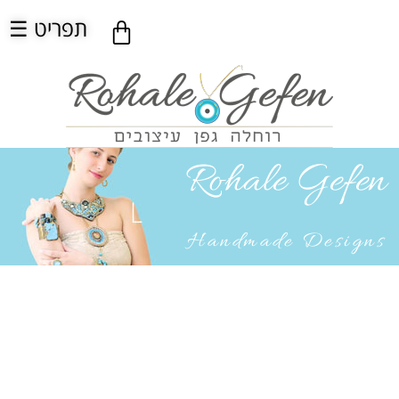
☰ תפריט
Rohale Gefen
Handmade Designs