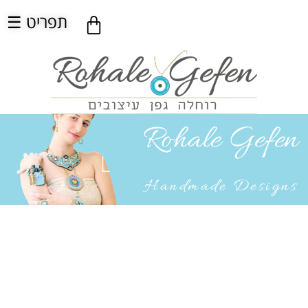
☰ תפריט
Rohale Gefen
Handmade Designs