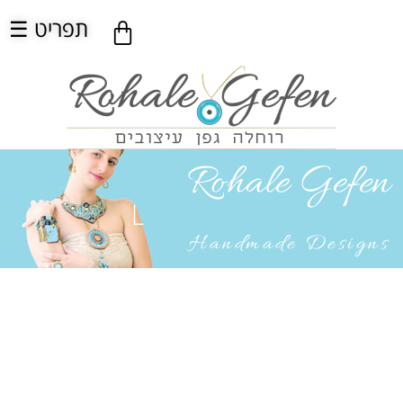
☰ תפריט
Rohale Gefen
Handmade Designs