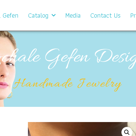
l Gefen
Catalog
Media
Contact Us
Pr
chale Gefen Desi
Handmade Jewelry