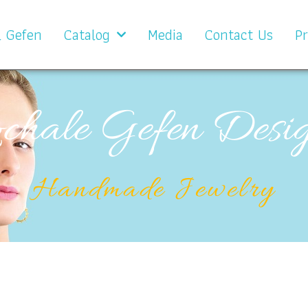
l Gefen
Catalog
Media
Contact Us
Pr
chale Gefen Desi
Handmade Jewelry