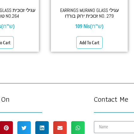
EARRINGS MURANO GLASS עגילי
עגילי זכו
זכוכית ירוק בורדו NO. 279
טורקיז וחום NO.264
Nis(ש"ח)
109
Nis(ש"ח)
o Cart
Add To Cart
 On
Contact Me