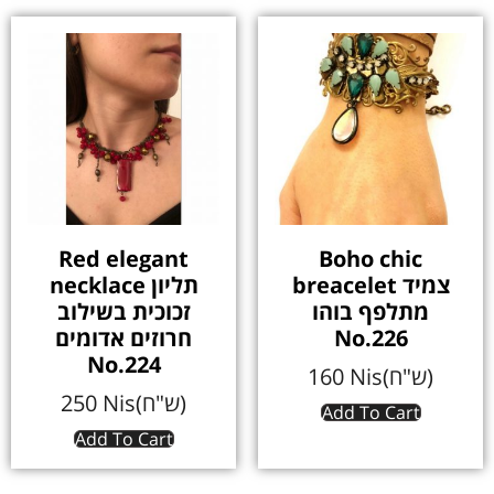
Red elegant
Boho chic
breacelet צמיד
necklace תליון
מתלפף בוהו
זכוכית בשילוב
חרוזים אדומים
No.226
No.224
160
Nis(ש"ח)
250
Nis(ש"ח)
Add To Cart
Add To Cart