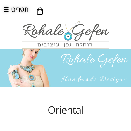
☰ תפריט
Rohale Gefen
Handmade Designs
Oriental