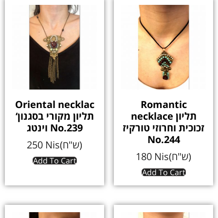
Oriental necklac
Romantic
necklace תליון
‘תליון מקורי בסגנון
זכוכית וחרוזי טורקיז
וינטג No.239
No.244
250
Nis(ש"ח)
180
Nis(ש"ח)
Add To Cart
Add To Cart