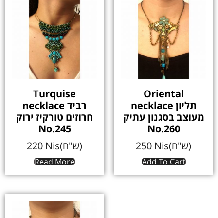
Turquise
Oriental
necklace תליון
necklace רביד
מעוצב בסגנון עתיק
חרוזים טורקיז ירוק
No.245
No.260
220
Nis(ש"ח)
250
Nis(ש"ח)
Read More
Add To Cart