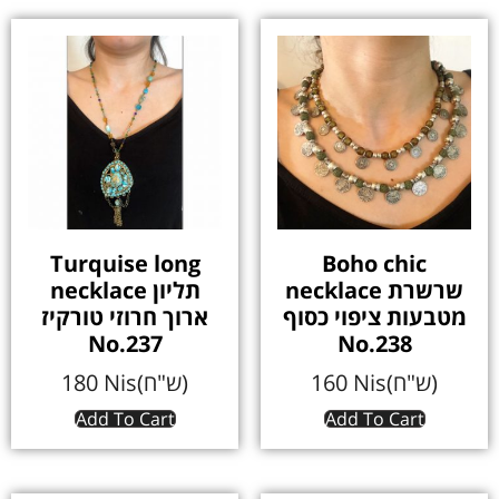
Turquise long
Boho chic
necklace שרשרת
necklace תליון
מטבעות ציפוי כסוף
ארוך חרוזי טורקיז
No.237
No.238
180
Nis(ש"ח)
160
Nis(ש"ח)
Add To Cart
Add To Cart